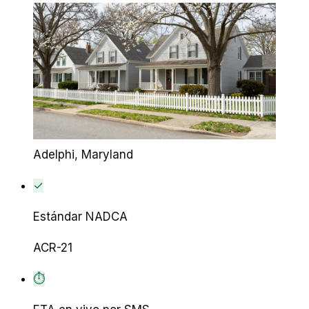
Adelphi
, Maryland
✓
Estándar NADCA
ACR-21
⏱