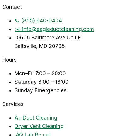
Contact
📞
(855) 640-0404
✉️
info@eagleductcleaning.com
10606 Baltimore Ave Unit F
Beltsville
,
MD
20705
Hours
Mon–Fri
7:00 – 20:00
Saturday
8:00 – 18:00
Sunday
Emergencies
Services
Air Duct Cleaning
Dryer Vent Cleaning
IAQ Lab Report