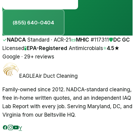
(855) 640-0404
✓
NADCA
Standard · ACR-21
📜
MHIC
#
117311
🛡
DC GC
Licensed
🧪
EPA-Registered
Antimicrobials
⭐
4.5★
Google · 29+ reviews
EAGLE
Air Duct Cleaning
Family-owned since 2012. NADCA-standard cleaning,
free in-home written quotes, and an independent IAQ
Lab Report with every job. Serving Maryland, DC, and
Virginia from our Beltsville HQ.
Y