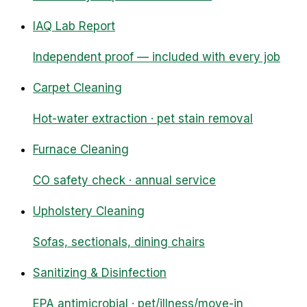
IAQ Lab Report
Independent proof — included with every job
Carpet Cleaning
Hot-water extraction · pet stain removal
Furnace Cleaning
CO safety check · annual service
Upholstery Cleaning
Sofas, sectionals, dining chairs
Sanitizing & Disinfection
EPA antimicrobial · pet/illness/move-in