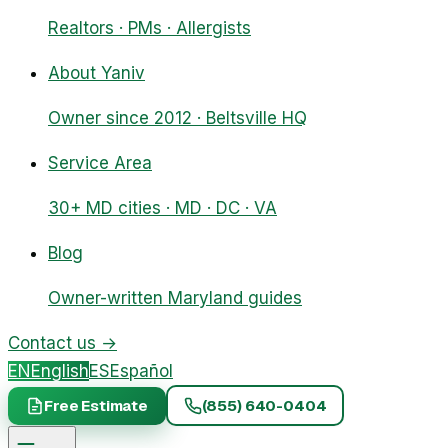
Realtors · PMs · Allergists
About Yaniv
Owner since 2012 · Beltsville HQ
Service Area
30+ MD cities · MD · DC · VA
Blog
Owner-written Maryland guides
Contact us
→
EN
English
ES
Español
Free Estimate
(855) 640-0404