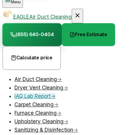
Menu
EAGLE
Air Duct Cleaning
(855) 640-0404
Free Estimate
Calculate price
Air Duct Cleaning
→
Dryer Vent Cleaning
→
IAQ Lab Report
→
Carpet Cleaning
→
Furnace Cleaning
→
Upholstery Cleaning
→
Sanitizing & Disinfection
→