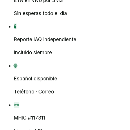
ETA en vivo por SMS
Sin esperas todo el día
🧪
Reporte IAQ independiente
Incluido siempre
🌐
Español disponible
Teléfono · Correo
📜
MHIC #117311