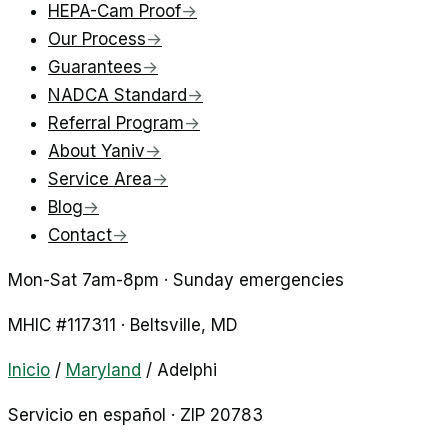
HEPA-Cam Proof
→
Our Process
→
Guarantees
→
NADCA Standard
→
Referral Program
→
About Yaniv
→
Service Area
→
Blog
→
Contact
→
Mon-Sat 7am-8pm · Sunday emergencies
MHIC #
117311
·
Beltsville
, MD
Inicio
/
Maryland
/
Adelphi
Servicio en español ·
ZIP
20783