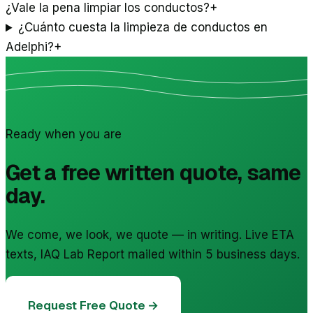
¿Vale la pena limpiar los conductos?
+
¿Cuánto cuesta la limpieza de conductos en
Adelphi?
+
Ready when you are
Get a free written quote, same
day.
We come, we look, we quote — in writing. Live ETA
texts, IAQ Lab Report mailed within 5 business days.
Request Free Quote →