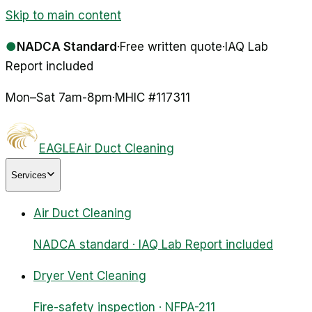
Skip to main content
●
NADCA Standard
·
Free written quote
·
IAQ Lab
Report included
Mon–Sat 7am-8pm
·
MHIC #
117311
EAGLE
Air Duct Cleaning
Services
Air Duct Cleaning
NADCA standard · IAQ Lab Report included
Dryer Vent Cleaning
Fire-safety inspection · NFPA-211