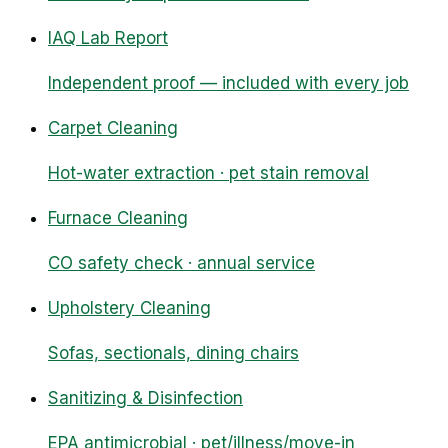
IAQ Lab Report
Independent proof — included with every job
Carpet Cleaning
Hot-water extraction · pet stain removal
Furnace Cleaning
CO safety check · annual service
Upholstery Cleaning
Sofas, sectionals, dining chairs
Sanitizing & Disinfection
EPA antimicrobial · pet/illness/move-in