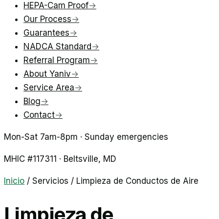
HEPA-Cam Proof
→
Our Process
→
Guarantees
→
NADCA Standard
→
Referral Program
→
About Yaniv
→
Service Area
→
Blog
→
Contact
→
Mon-Sat 7am-8pm · Sunday emergencies
MHIC #
117311
·
Beltsville
, MD
Inicio
/
Servicios
/
Limpieza de Conductos de Aire
Limpieza de