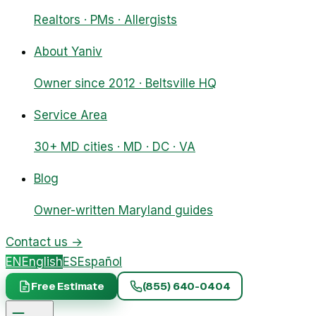
Realtors · PMs · Allergists
About Yaniv
Owner since 2012 · Beltsville HQ
Service Area
30+ MD cities · MD · DC · VA
Blog
Owner-written Maryland guides
Contact us
→
EN
English
ES
Español
Free Estimate
(855) 640-0404