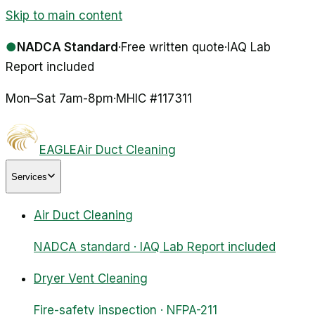
Skip to main content
●
NADCA Standard
·
Free written quote
·
IAQ Lab
Report included
Mon–Sat 7am-8pm
·
MHIC #
117311
EAGLE
Air Duct Cleaning
Services
Air Duct Cleaning
NADCA standard · IAQ Lab Report included
Dryer Vent Cleaning
Fire-safety inspection · NFPA-211