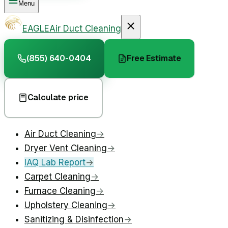
Menu
EAGLE
Air Duct Cleaning
(855) 640-0404
Free Estimate
Calculate price
Air Duct Cleaning
→
Dryer Vent Cleaning
→
IAQ Lab Report
→
Carpet Cleaning
→
Furnace Cleaning
→
Upholstery Cleaning
→
Sanitizing & Disinfection
→